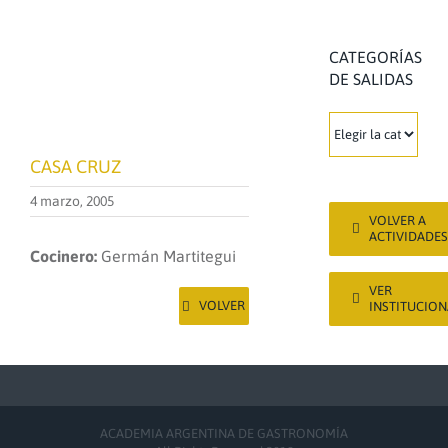
CATEGORÍAS
DE SALIDAS
CATEGORÍAS
DE
CASA CRUZ
SALIDAS
4 marzo, 2005
VOLVER A
ACTIVIDADES
Cocinero:
Germán Martitegui
VER
VOLVER
INSTITUCION
ACADEMIA ARGENTINA DE GASTRONOMÍA