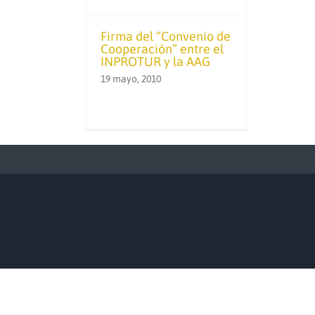
Firma del “Convenio de
Cooperación” entre el
INPROTUR y la AAG
19 mayo, 2010