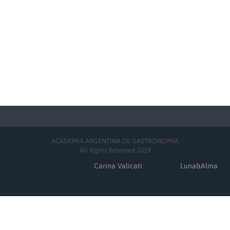
ACADEMIA ARGENTINA DE GASTRONOMÍA
All Rights Reserved 2019
Desarrollo y Contenidos:
Carina Valicati
// DG web:
Luna&Alma
© Academia Argentina de Gastronomía