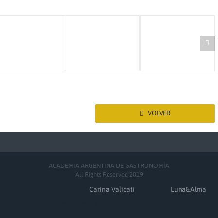
VOLVER
ACADEMIA ARGENTINA DE GASTRONOMÍA
All Rights Reserved 2019
Desarrollo y Contenidos:
Carina Valicati
// DG web:
Luna&Alma
© Academia Argentina de Gastronomía