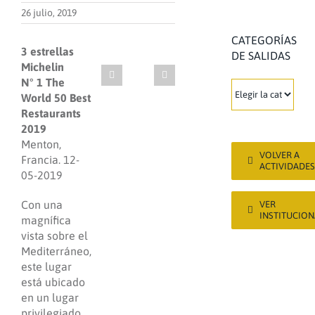
26 julio, 2019
CATEGORÍAS
3 estrellas
DE SALIDAS
Michelin
N° 1 The
CATEGORÍAS
World 50 Best
DE
Restaurants
SALIDAS
2019
Menton,
VOLVER A
Francia. 12-
ACTIVIDADES
05-2019
Con una
VER
INSTITUCION
magnífica
vista sobre el
Mediterráneo,
este lugar
está ubicado
en un lugar
privilegiado,