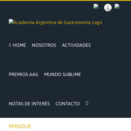
Saltar
al
BACOCINA
Facebook
INTRA
contenido
HOME
NOSOTROS
ACTIVIDADES
PREMIOS AAG
MUNDO SUBLIME
NOTAS DE INTERÉS
CONTACTO
MIRAZUR