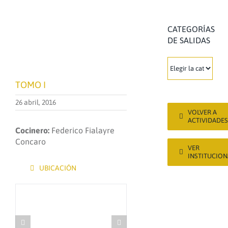
CATEGORÍAS
DE SALIDAS
CATEGORÍAS
DE
TOMO I
SALIDAS
26 abril, 2016
VOLVER A
ACTIVIDADES
Cocinero:
Federico Fialayre
Concaro
VER
INSTITUCION
UBICACIÓN