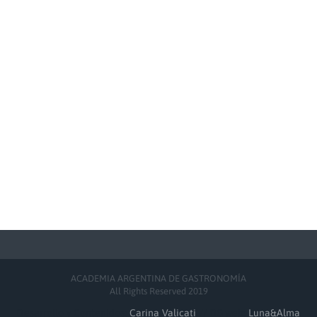
ACADEMIA ARGENTINA DE GASTRONOMÍA
All Rights Reserved 2019
Desarrollo y Contenidos:
Carina Valicati
// DG web:
Luna&Alma